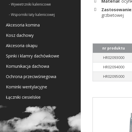
Materiał
: ocyn
- Wywietrzniki kalenicowe
Zastosowanie
- Wsporniki łaty kalenicowej
grzbietowej
Akcesoria komina
Kosz dachowy
Akcesoria okapu
nr produktu
Spinki i klamry dachówkowe
HR02093000
Komunikacja dachowa
HR02094000
Ochrona przeciwśniegowa
HR02095000
Kominki wentylacyjne
Łączniki ciesielskie