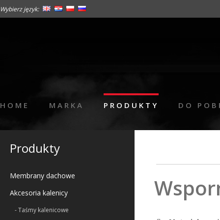
Wybierz język:
HOME
MARKA
PRODUKTY
DO POB
Produkty
Membrany dachowe
Wsporn
Akcesoria kalenicy
- Taśmy kalenicowe