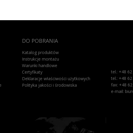
DO POBRANIA
Katalog produktów
Instrukcje montażu
Warunki handlowe
tel.: +48 6
Certyfikaty
tel.: +48 6
Deklaracje właściwości użytkowych
fax: +48 62
e
Polityka jakości i środowiska
e-mail:
biu