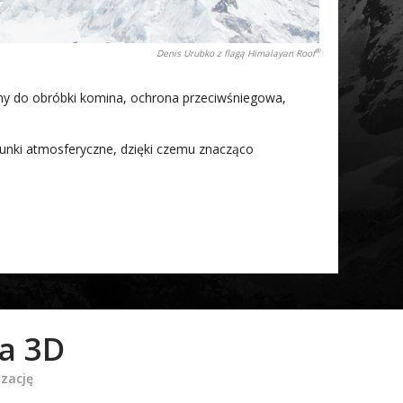
®
Denis Urubko z flagą Himalayan Roof
my do obróbki komina, ochrona przeciwśniegowa,
unki atmosferyczne, dzięki czemu znacząco
ja 3D
izację