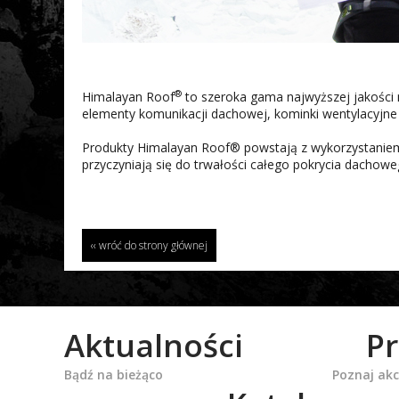
®
Himalayan Roof
to szeroka gama najwyższej jakości 
elementy komunikacji dachowej, kominki wentylacyjne i
Produkty Himalayan Roof® powstają z wykorzystaniem 
przyczyniają się do trwałości całego pokrycia dachowe
‹‹ wróć do strony głównej
Aktualności
P
Bądź na bieżąco
Poznaj ak