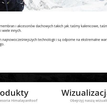
membran i akcesoriów dachowych takich jak: taśmy kalenicowe, taś
 wiele innych.
najnowocześniejszych technologii i są odporne na ekstremalne war
go.
rodukty
Wizualizac
cesoria HimalayanRoof
Obejrzyj naszą wizual