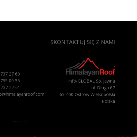
SKONTAKTUJ SIĘ Z NAMI
2 737 27 60
2 735 00 55
Info-GLOBAL Sp. Jawna
 737 27 61
ul. Długa 67
ro@himalayanroof.com
63-400 Ostrów Wielkopolski
Polska