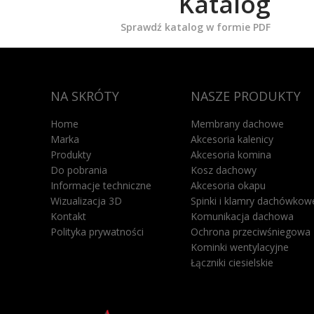
Katalog
Sprawdź katalog w formie PDF
NA SKRÓTY
NASZE PRODUKTY
Home
Membrany dachowe
Marka
Akcesoria kalenicy
Produkty
Akcesoria komina
Do pobrania
Kosz dachowy
Informacje techniczne
Akcesoria okapu
Wizualizacja 3D
Spinki i klamry dachówkow
Kontakt
Komunikacja dachowa
Polityka prywatności
Ochrona przeciwśniegowa
Kominki wentylacyjne
Łączniki ciesielskie