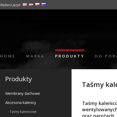
Wybierz język:
HOME
MARKA
PRODUKTY
DO POB
Produkty
Taśmy kal
Membrany dachowe
Akcesoria kalenicy
Taśmy kalenic
wentylowanych 
- Taśmy kalenicowe
oraz narożach,