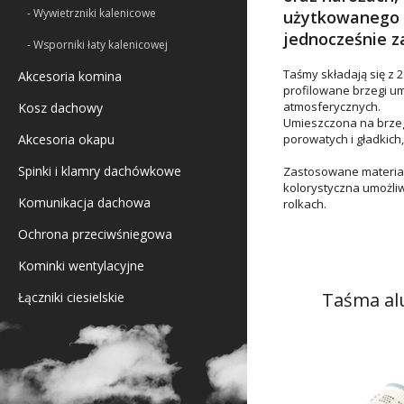
- Wywietrzniki kalenicowe
użytkowanego p
jednocześnie z
- Wsporniki łaty kalenicowej
Taśmy składają się z 
Akcesoria komina
profilowane brzegi u
atmosferycznych.
Kosz dachowy
Umieszczona na brzeg
Akcesoria okapu
porowatych i gładkich
Spinki i klamry dachówkowe
Zastosowane materiał
kolorystyczna umożli
Komunikacja dachowa
rolkach.
Ochrona przeciwśniegowa
Kominki wentylacyjne
Taśma al
Łączniki ciesielskie