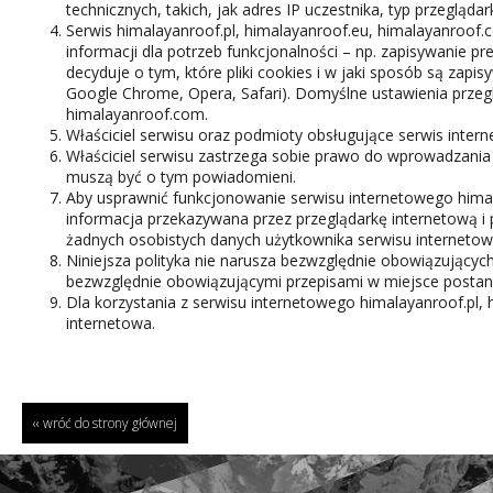
technicznych, takich, jak adres IP uczestnika, typ przegląda
Serwis himalayanroof.pl, himalayanroof.eu, himalayanroof.
informacji dla potrzeb funkcjonalności – np. zapisywanie pr
decyduje o tym, które pliki cookies i w jaki sposób są zapi
Google Chrome, Opera, Safari). Domyślne ustawienia przeg
himalayanroof.com.
Właściciel serwisu oraz podmioty obsługujące serwis inter
Właściciel serwisu zastrzega sobie prawo do wprowadzania
muszą być o tym powiadomieni.
Aby usprawnić funkcjonowanie serwisu internetowego himalay
informacja przekazywana przez przeglądarkę internetową i 
żadnych osobistych danych użytkownika serwisu interneto
Niniejsza polityka nie narusza bezwzględnie obowiązującyc
bezwzględnie obowiązującymi przepisami w miejsce postanowi
Dla korzystania z serwisu internetowego himalayanroof.pl
internetowa.
‹‹ wróć do strony głównej