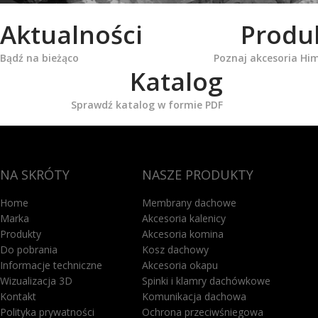
Aktualności
Produ
Bądź na bieżąco
Poznaj akcesoria Hi
Katalog
Sprawdź katalog w formie PDF
NA SKRÓTY
NASZE PRODUKTY
Home
Membrany dachowe
Marka
Akcesoria kalenicy
Produkty
Akcesoria komina
Do pobrania
Kosz dachowy
Informacje techniczne
Akcesoria okapu
Wizualizacja 3D
Spinki i klamry dachówkowe
Kontakt
Komunikacja dachowa
Polityka prywatności
Ochrona przeciwśniegowa