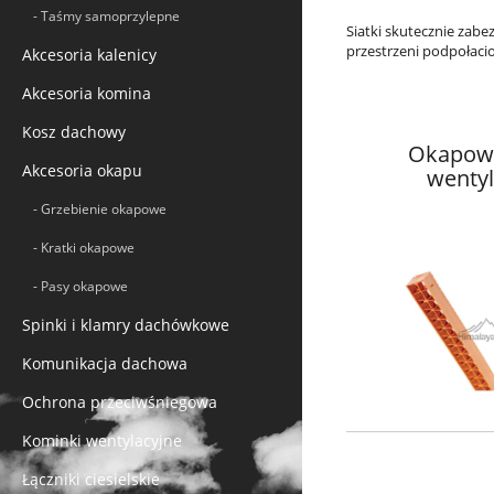
- Taśmy samoprzylepne
Siatki skutecznie zabe
przestrzeni podpołaci
Akcesoria kalenicy
Akcesoria komina
Kosz dachowy
Okapowa
Akcesoria okapu
wentyl
- Grzebienie okapowe
- Kratki okapowe
- Pasy okapowe
Spinki i klamry dachówkowe
Komunikacja dachowa
Ochrona przeciwśniegowa
Kominki wentylacyjne
Łączniki ciesielskie