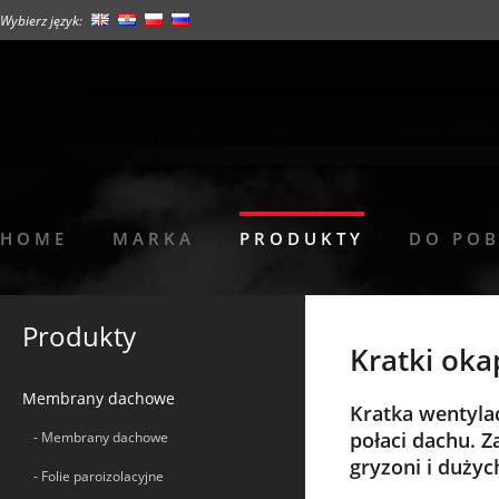
Wybierz język:
HOME
MARKA
PRODUKTY
DO PO
Produkty
Kratki ok
Membrany dachowe
Kratka wentyla
połaci dachu. 
- Membrany dachowe
gryzoni i duży
- Folie paroizolacyjne