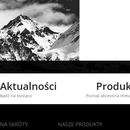
Aktualności
Produk
Bądź na bieżąco
Poznaj akcesoria Him
NA SKRÓTY
NASZE PRODUKTY